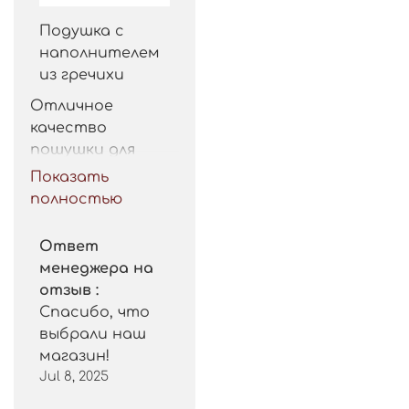
Подушка с
наполнителем
из гречихи
Отличное 
качество 
пошушки для 
такой цены. 
Показать
Рекомендую.
полностью
Ответ
менеджера на
отзыв :
Спасибо, что
выбрали наш
магазин!
Jul 8, 2025