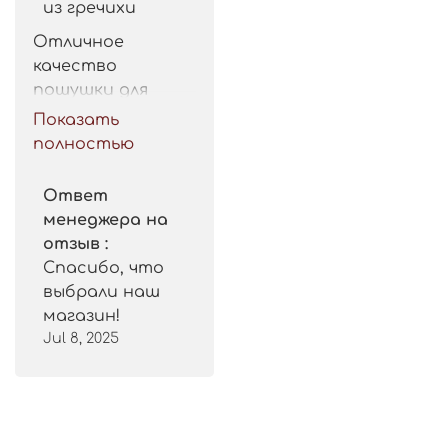
из гречихи
Отличное 
качество 
пошушки для 
такой цены. 
Показать
Рекомендую.
полностью
Ответ
менеджера на
отзыв :
Спасибо, что
выбрали наш
магазин!
Jul 8, 2025