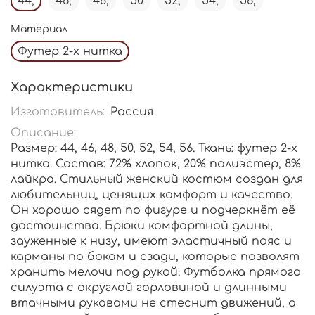
44,
46,
48,
50
52,
54,
56,
Материал
Футер 2-х нитка
Характеристики
Изготовитель:
Россия
Описание:
Размер: 44, 46, 48, 50, 52, 54, 56. Ткань: футер 2-х
нитка. Состав: 72% хлопок, 20% полиэстер, 8%
лайкра. Стильный женский костюм создан для
любительниц, ценящих комфорт и качество.
Он хорошо сядет по фигуре и подчеркнёт её
достоинства. Брюки комфортной длины,
зауженные к низу, имеют эластичный пояс и
карманы по бокам и сзади, которые позволят
хранить мелочи под рукой. Футболка прямого
силуэта с округлой горловиной и длинными
втачными рукавами не стеснит движений, а