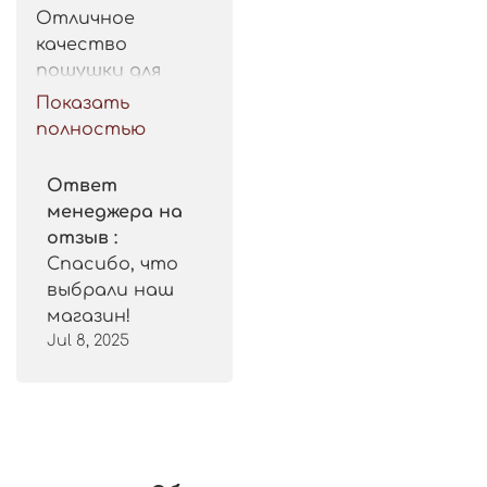
Отличное 
качество 
пошушки для 
такой цены. 
Показать
Рекомендую.
полностью
Ответ
менеджера на
отзыв :
Спасибо, что
выбрали наш
магазин!
Jul 8, 2025