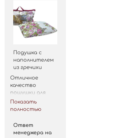
Подушка с
наполнителем
из гречихи
Отличное 
качество 
пошушки для 
такой цены. 
Показать
Рекомендую.
полностью
Ответ
менеджера на