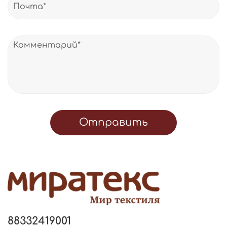
Отправить
88332419001