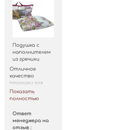
Подушка с
наполнителем
из гречихи
Отличное 
качество 
пошушки для 
такой цены. 
Показать
Рекомендую.
полностью
Ответ
менеджера на
отзыв :