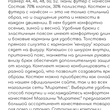
Размер: 44, 46, 48, 50, 52. Ткань: футер с начесом
Состав: 70% хлопок, 30% полиэстер. Костюм и
футера с начёсом — это не только стильный
образ, но и ощущение уюта и мягкости в
каждом движении. В нем будет комфортно
осенью, зимой и весной. Удобные брюки с
эластичным поясом имеют комфортную длин
и боковые карманы для удобства. Толстовка
прямого силуэта с карманом "кенгуру" хорошо
сядет на фигуру. Капюшон со шнуром внутри,
притачной пояс, манжеты на длинных рукава
внизу брюк обеспечат дополнительную защи
от холода. Комплект можно комбинировать с
разной одеждой, что позволит создавать яр
образы. Костюм можно приобрести как онла
на нашем официальном сайте, так и во всех
магазинах сети "Миратекс". Выберите удобн
способ покупки и наслаждайтесь комфортом
качеством! Магазины “Миратекс” предлагаю
большой ассортимент качественных товаро
для дома и отдыха. Сотрудники компании