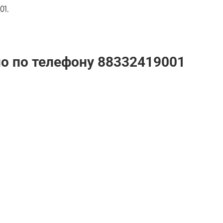
1.
но по телефону
88332419001