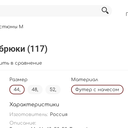
остюмы М
брюки (117)
ить в сравнение
Размер
Материал
44,
48,
52,
Футер с начесом
Характеристики
Изготовитель:
Россия
Описание: