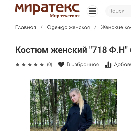
Главная
Одежда женская
Женские к
Костюм женский "718 Ф.Н" 
В избранное
Добав
(0)