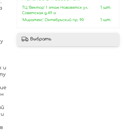
.
ТЦ 'Вектор' 1 этаж Нововятск ул.
1 шт.
з
Советская д.49 а
'Миратекс' Октябрьский пр. 90
1 шт.
Выбрать
у
х и
ту
кие
йн
ый
 и
т
в