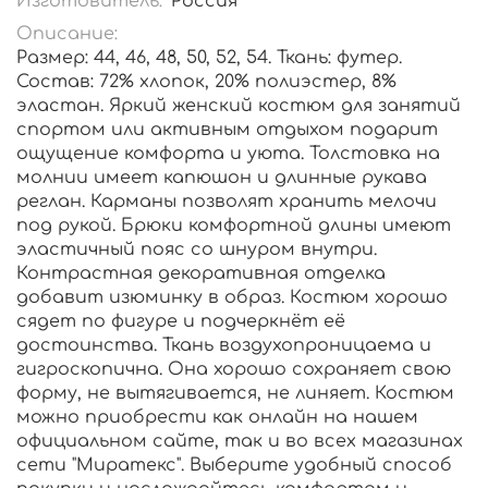
Изготовитель:
Россия
Описание:
Размер: 44, 46, 48, 50, 52, 54. Ткань: футер.
Состав: 72% хлопок, 20% полиэстер, 8%
эластан. Яркий женский костюм для занятий
спортом или активным отдыхом подарит
ощущение комфорта и уюта. Толстовка на
молнии имеет капюшон и длинные рукава
реглан. Карманы позволят хранить мелочи
под рукой. Брюки комфортной длины имеют
эластичный пояс со шнуром внутри.
Контрастная декоративная отделка
добавит изюминку в образ. Костюм хорошо
сядет по фигуре и подчеркнёт её
достоинства. Ткань воздухопроницаема и
гигроскопична. Она хорошо сохраняет свою
форму, не вытягивается, не линяет. Костюм
можно приобрести как онлайн на нашем
официальном сайте, так и во всех магазинах
сети "Миратекс". Выберите удобный способ