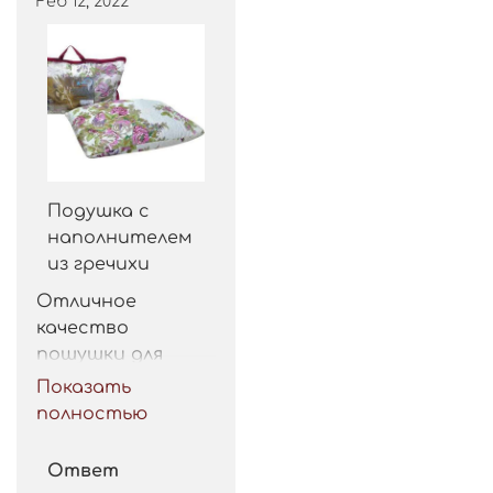
Feb 12, 2022
Подушка с
наполнителем
из гречихи
Отличное 
качество 
пошушки для 
такой цены. 
Показать
Рекомендую.
полностью
Ответ