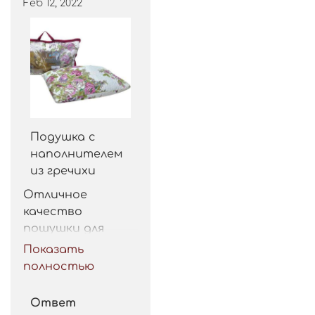
Feb 12, 2022
Подушка с
наполнителем
из гречихи
Отличное 
качество 
пошушки для 
такой цены. 
Показать
Рекомендую.
полностью
Ответ