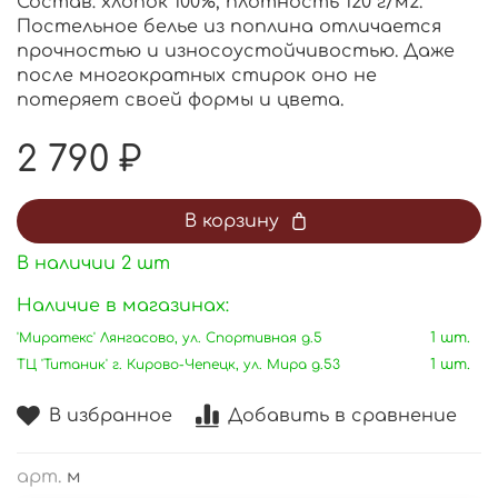
Состав: хлопок 100%, плотность 120 г/м2.
Постельное белье из поплина отличается
прочностью и износоустойчивостью. Даже
после многократных стирок оно не
потеряет своей формы и цвета.
2 790 ₽
В корзину
В наличии
2
шт
Наличие в магазинах:
'Миратекс' Лянгасово, ул. Спортивная д.5
1 шт.
ТЦ 'Титаник' г. Кирово-Чепецк, ул. Мира д.53
1 шт.
В избранное
Добавить в сравнение
арт.
м