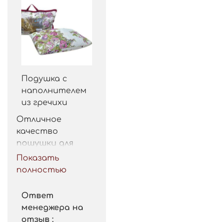
Подушка с
наполнителем
из гречихи
Отличное 
качество 
пошушки для 
такой цены. 
Показать
Рекомендую.
полностью
Ответ
менеджера на
отзыв :