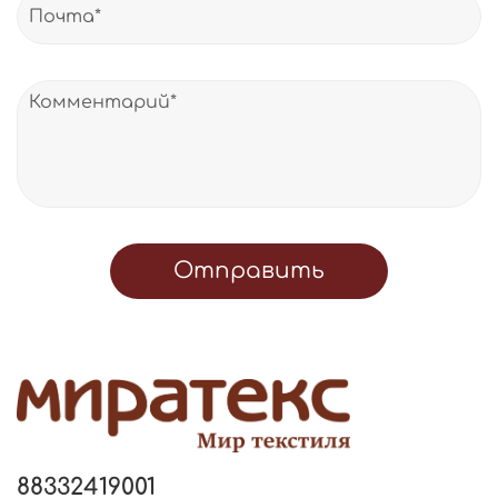
Отправить
88332419001