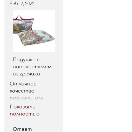
Feb 12, 2022
Подушка с
наполнителем
из гречихи
Отличное 
качество 
пошушки для 
такой цены. 
Показать
Рекомендую.
полностью
Ответ