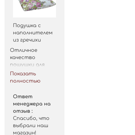
Подушка с
наполнителем
из гречихи
Отличное 
качество 
пошушки для 
такой цены. 
Показать
Рекомендую.
полностью
Ответ
менеджера на
отзыв :
Спасибо, что
выбрали наш
магазин!