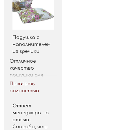
Подушка с
наполнителем
из гречихи
Отличное 
качество 
пошушки для 
такой цены. 
Показать
Рекомендую.
полностью
Ответ
менеджера на
отзыв :
Спасибо, что