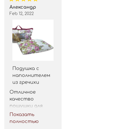
Александр
Feb 12, 2022
Подушка с
наполнителем
из гречихи
Отличное 
качество 
пошушки для 
такой цены. 
Показать
Рекомендую.
полностью