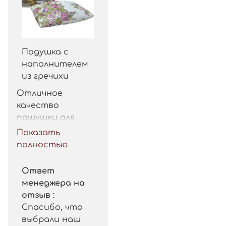
Подушка с
наполнителем
из гречихи
Отличное 
качество 
пошушки для 
такой цены. 
Показать
Рекомендую.
полностью
Ответ
менеджера на
отзыв :
Спасибо, что
выбрали наш