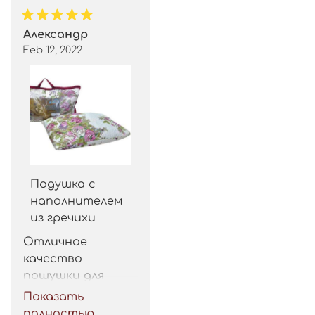
Александр
Feb 12, 2022
Подушка с
наполнителем
из гречихи
Отличное 
качество 
пошушки для 
такой цены. 
Показать
Рекомендую.
полностью