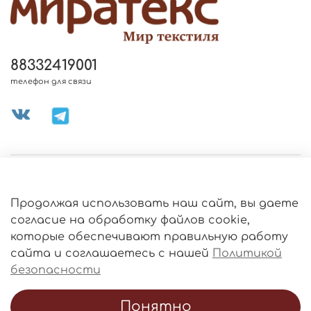
88332419001
телефон для связи
МЕНЮ МАГАЗИНА
Продолжая использовать наш сайт, вы даете
ИНФОРМАЦИЯ
согласие на обработку файлов cookie,
Политика
которые обеспечивают правильную работу
обработки
данных
сайта и соглашаетесь с нашей
Политикой
О МАГАЗИНЕ
безопасности
Понятно