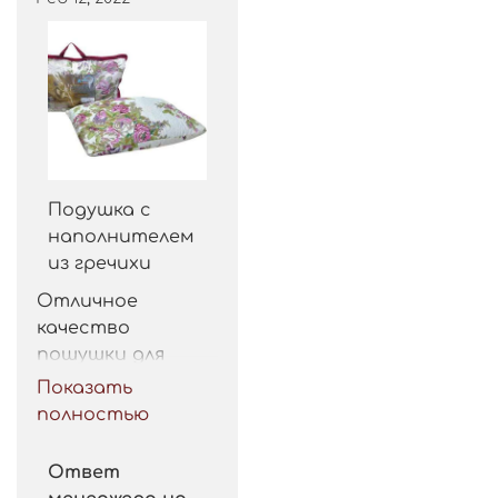
Подушка с
наполнителем
из гречихи
Отличное 
качество 
пошушки для 
такой цены. 
Показать
Рекомендую.
полностью
Ответ