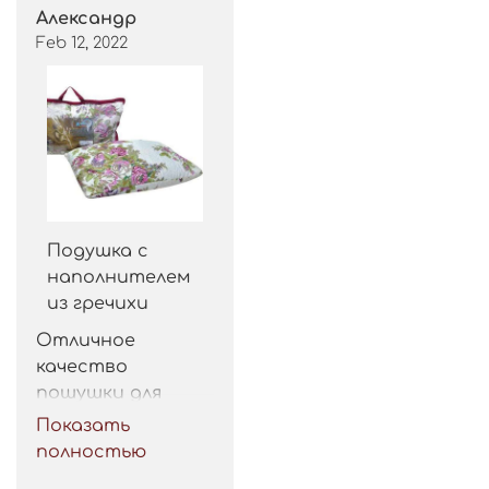
Александр
Feb 12, 2022
Подушка с
наполнителем
из гречихи
Отличное 
качество 
пошушки для 
такой цены. 
Показать
Рекомендую.
полностью