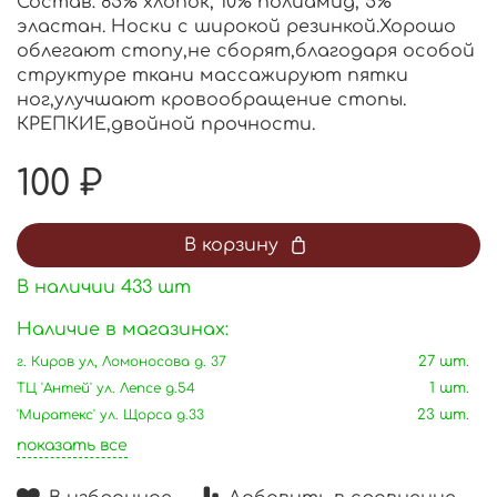
Состав: 85% хлопок, 10% полиамид, 5%
эластан. Носки с широкой резинкой.Хорошо
облегают стопу,не сборят,благодаря особой
структуре ткани массажируют пятки
ног,улучшают кровообращение стопы.
КРЕПКИЕ,двойной прочности.
100 ₽
В корзину
В наличии
433
шт
Наличие в магазинах:
г. Киров ул, Ломоносова д. 37
27 шт.
ТЦ 'Антей' ул. Лепсе д.54
1 шт.
'Миратекс' ул. Щорса д.33
23 шт.
показать все