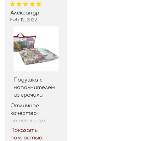
Александр
Feb 12, 2022
Подушка с
наполнителем
из гречихи
Отличное 
качество 
пошушки для 
такой цены. 
Показать
Рекомендую.
полностью