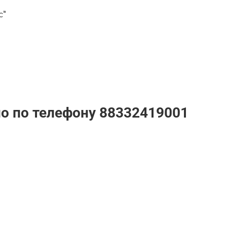
с”
но по телефону
88332419001