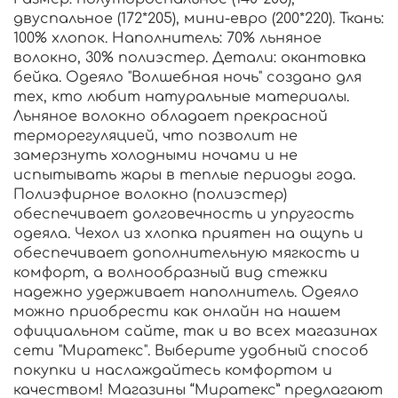
двуспальное (172*205), мини-евро (200*220). Ткань:
100% хлопок. Наполнитель: 70% льняное
волокно, 30% полиэстер. Детали: окантовка
бейка. Одеяло "Волшебная ночь" создано для
тех, кто любит натуральные материалы.
Льняное волокно обладает прекрасной
терморегуляцией, что позволит не
замерзнуть холодными ночами и не
испытывать жары в теплые периоды года.
Полиэфирное волокно (полиэстер)
обеспечивает долговечность и упругость
одеяла. Чехол из хлопка приятен на ощупь и
обеспечивает дополнительную мягкость и
комфорт, а волнообразный вид стежки
надежно удерживает наполнитель. Одеяло
можно приобрести как онлайн на нашем
официальном сайте, так и во всех магазинах
сети "Миратекс". Выберите удобный способ
покупки и наслаждайтесь комфортом и
качеством! Магазины “Миратекс” предлагают