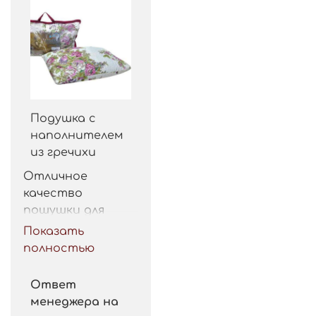
Подушка с
наполнителем
из гречихи
Отличное 
качество 
пошушки для 
такой цены. 
Показать
Рекомендую.
полностью
Ответ
менеджера на