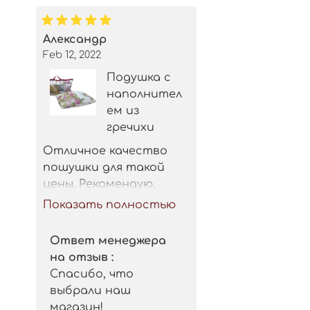
Александр
Feb 12, 2022
Подушка с
наполнител
ем из
гречихи
Отличное качество 
пошушки для такой 
цены. Рекомендую.
Показать полностью
Ответ менеджера
на отзыв :
Спасибо, что
выбрали наш
магазин!