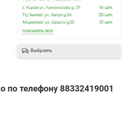
г. Киров ул, Ломоносова д. 37
16 шт.
ТЦ 'Антей' ул. Лепсе д.54
20 шт.
'Миратекс' ул. Щорса д.33
31 шт.
показать все
Выбрать
но по телефону
88332419001