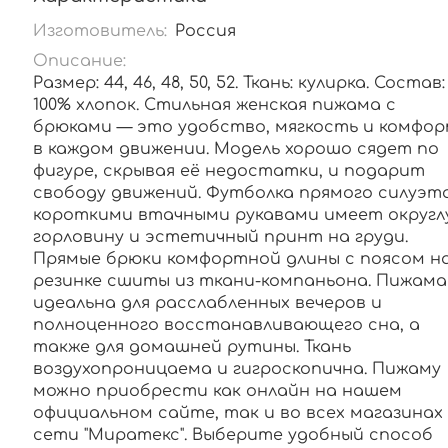
Изготовитель:
Россия
Описание:
Размер: 44, 46, 48, 50, 52. Ткань: кулирка. Состав:
100% хлопок. Стильная женская пижама с
брюками — это удобство, мягкость и комфо
в каждом движении. Модель хорошо сядет по
фигуре, скрывая её недостатки, и подарит
свободу движений. Футболка прямого силуэт
короткими втачными рукавами имеет округл
горловину и эстетичный принт на груди.
Прямые брюки комфортной длины с поясом н
резинке сшиты из ткани-компаньона. Пижама
идеальна для расслабленных вечеров и
полноценного восстанавливающего сна, а
также для домашней рутины. Ткань
воздухопроницаема и гигроскопична. Пижаму
можно приобрести как онлайн на нашем
официальном сайте, так и во всех магазинах
сети "Миратекс". Выберите удобный способ