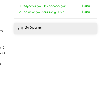
ТЦ 'Муссон' ул. Некрасова д.42
1 шт.
'Миратекс' ул. Ленина д. 102в
1 шт.
Выбрать
рт
а с
ую
а