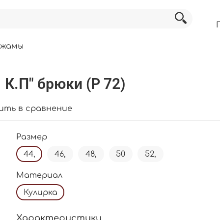
ижамы
К.П" брюки (Р 72)
ить в сравнение
Размер
44,
46,
48,
50
52,
Материал
Кулирка
Характеристики