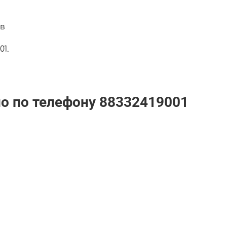
т
в
1.
но по телефону
88332419001