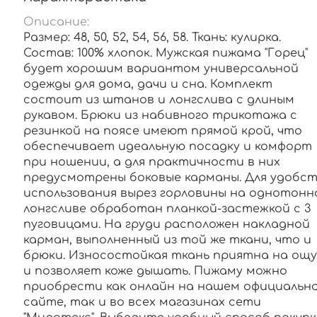
Описание:
Размер: 48, 50, 52, 54, 56, 58. Ткань: кулирка.
Состав: 100% хлопок. Мужская пижама "Горец"
будет хорошим вариантом универсальной
одежды для дома, дачи и сна. Комплект
состоит из штанов и лонгслива с длиным
рукавом. Брюки из набивного трикотажа с
резинкой на поясе имеют прямой крой, что
обеспечивает идеальную посадку и комфорт
при ношении, а для практичности в них
предусмотрены боковые карманы. Для удобс
использования вырез горловины на однотонн
лонгсливе обработан планкой-застежкой с 3
пуговицами. На груди расположен накладной
карман, выполненный из той же ткани, что и
брюки. Износостойкая ткань приятна на ощу
и позволяет коже дышать. Пижаму можно
приобрести как онлайн на нашем официальн
сайте, так и во всех магазинах сети