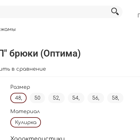
ижамы
П" брюки (Оптима)
ить в сравнение
Размер
48,
50
52,
54,
56,
58,
Материал
Кулирка
Характеристики