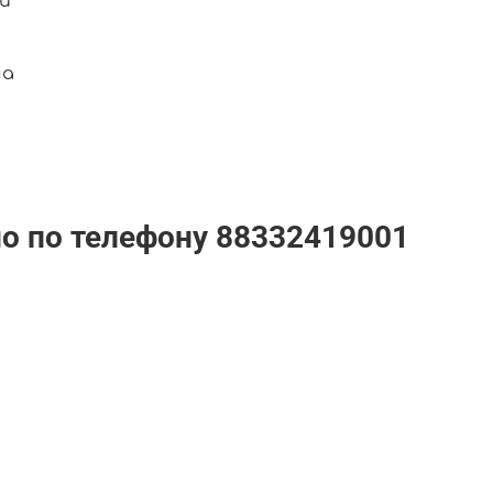
и
ма
но по телефону
88332419001