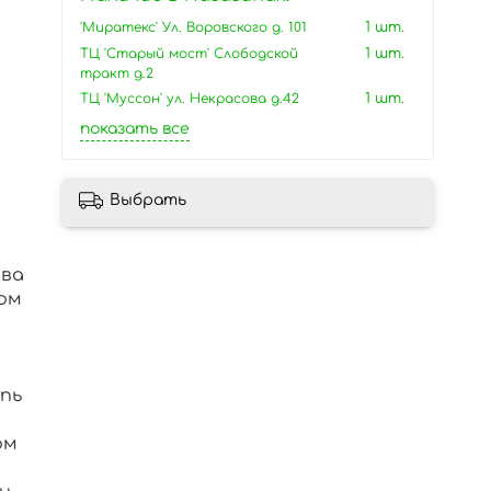
'Миратекс' Ул. Воровского д. 101
1 шт.
ТЦ 'Старый мост' Слободской
1 шт.
тракт д.2
ТЦ 'Муссон' ул. Некрасова д.42
1 шт.
показать все
Выбрать
тва
ом
пь
ом