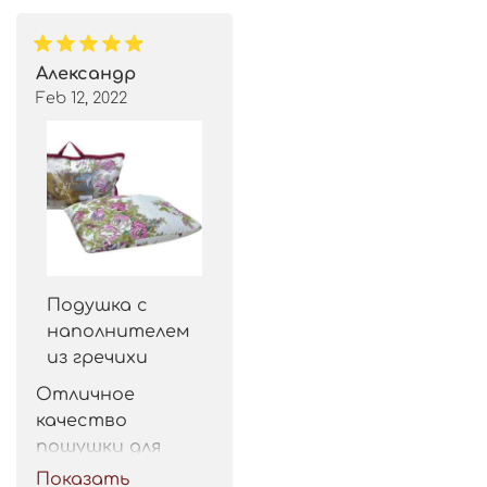
Александр
Feb 12, 2022
Подушка с
наполнителем
из гречихи
Отличное 
качество 
пошушки для 
такой цены. 
Показать