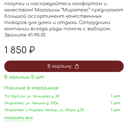
покупки и наслаждайтесь комфортом и
качеством! Магазины “Миратекс” предлагают
большой ассортимент качественных
товаров для дома и отдыха. Сотрудники
компании всегда рады помочь с выбором.
Звоните 41-90-01.
1 850 ₽
В корзину
В наличии
5
шт
Наличие в магазинах:
ТЦ 'Муссон' ул. Кольцова д. 30
1 шт.
'Миратекс' ул. Ленина д. 102в
1 шт.
'Миратекс' г. Кирово-Чепецк, ул. Мира д.25
1 шт.
показать все