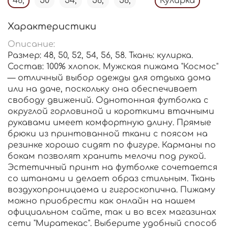
48,
50
54,
56,
58,
Кулирка
Характеристики
Описание:
Размер: 48, 50, 52, 54, 56, 58. Ткань: кулирка.
Состав: 100% хлопок. Мужская пижама "Космос"
— отличный выбор одежды для отдыха дома
или на даче, поскольку она обеспечивает
свободу движений. Однотонная футболка с
округлой горловиной и короткими втачными
рукавами имеет комфортную длину. Прямые
брюки из принтованной ткани с поясом на
резинке хорошо сидят по фигуре. Карманы по
бокам позволят хранить мелочи под рукой.
Эстетичный принт на футболке сочетается
со штанами и делает образ стильным. Ткань
воздухопроницаема и гигроскопична. Пижаму
можно приобрести как онлайн на нашем
официальном сайте, так и во всех магазинах
сети "Миратекас". Выберите удобный способ