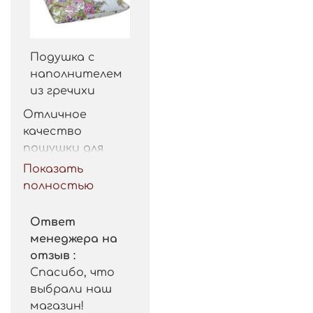
Подушка с
наполнителем
из гречихи
Отличное 
качество 
пошушки для 
такой цены. 
Показать
Рекомендую.
полностью
Ответ
менеджера на
отзыв :
Спасибо, что
выбрали наш
магазин!