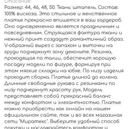
Описание:
Размер: 44, 46, 48, 50. Ткань: штапель. Состав:
100% вискоза. Это стильное и женственное
платье прекрасно впишется в ваш гардероб.
Оно одновременно является праздничным и
повседневным. Струящаяся фактура ткани и
нежный принт создадут романтичный образ.
V-образный вырез с запахом и выточки на
груди подчеркнут зону декольте. Резинка,
проходящая по талии, обеспечит хорошую
посадку модели по фигуре, формируя при
этом мягкие складки на юбке. По низу изделия
проходит сборка. Платье длиной до колена.
Длинные свободные рукава с резинками по
низу подчеркнут красоту рук. Модель
представляет собой прекрасный баланс
между комфортом и элегантностью. Платье
можно приобрести как онлайн на нашем
официальном сайте, так и во всех магазинах
сети "Миратекс". Выберите удобный способ
покупки и наслаждайтесь комфортом и