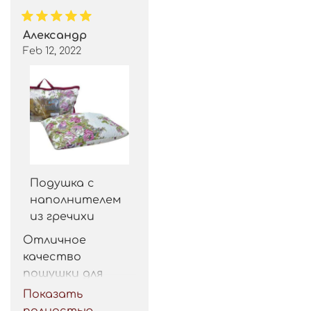
Александр
Feb 12, 2022
Подушка с
наполнителем
из гречихи
Отличное 
качество 
пошушки для 
такой цены. 
Показать
Рекомендую.