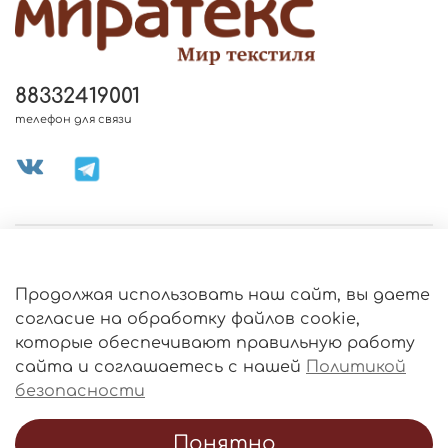
88332419001
телефон для связи
МЕНЮ МАГАЗИНА
Продолжая использовать наш сайт, вы даете
ИНФОРМАЦИЯ
согласие на обработку файлов cookie,
Политика
которые обеспечивают правильную работу
обработки
данных
сайта и соглашаетесь с нашей
Политикой
О МАГАЗИНЕ
безопасности
Понятно