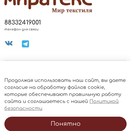
88332419001
телефон для связи
МЕНЮ МАГАЗИНА
Продолжая использовать наш сайт, вы даете
ИНФОРМАЦИЯ
согласие на обработку файлов cookie,
Политика
которые обеспечивают правильную работу
обработки
данных
сайта и соглашаетесь с нашей
Политикой
О МАГАЗИНЕ
безопасности
Понятно