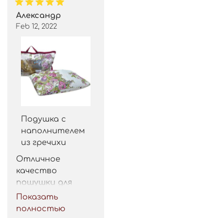
Александр
Feb 12, 2022
Подушка с
наполнителем
из гречихи
Отличное 
качество 
пошушки для 
такой цены. 
Показать
Рекомендую.
полностью