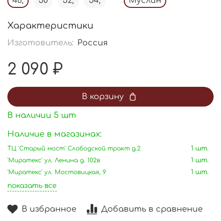
48,
50
52,
54,
Муслин
Характеристики
Изготовитель:
Россия
2 090 ₽
В корзину
В наличии
5
шт
Наличие в магазинах:
ТЦ 'Старый мост' Слободской тракт д.2
1 шт.
'Миратекс' ул. Ленина д. 102в
1 шт.
'Миратекс' ул. Мостовицкая, 9
1 шт.
показать все
В избранное
Добавить в сравнение