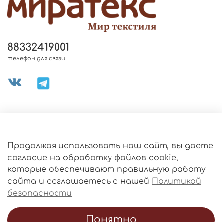
88332419001
телефон для связи
МЕНЮ МАГАЗИНА
Продолжая использовать наш сайт, вы даете
ИНФОРМАЦИЯ
согласие на обработку файлов cookie,
Политика
которые обеспечивают правильную работу
обработки
данных
сайта и соглашаетесь с нашей
Политикой
О МАГАЗИНЕ
безопасности
Понятно