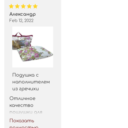
Александр
Feb 12, 2022
Подушка с
наполнителем
из гречихи
Отличное 
качество 
пошушки для 
такой цены. 
Показать
Рекомендую.
полностью