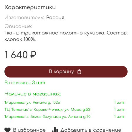
Характеристики
Изготовитель:
Россия
Описание:
Ткань: трикотажное полотно кулирка. Состав:
хлопок 100%.
1 640 ₽
В корзину
В наличии
3
шт
Наличие в магазинах:
'Миратекс' ул. Ленина д. 102в
1 шт.
ТЦ 'Титаник' г. Кирово-Чепецк, ул. Мира д.53
1 шт.
'Миратекс' г. Белая Холуница ул. Ленина д.20
1 шт.
В избранное
Добавить в сравнение