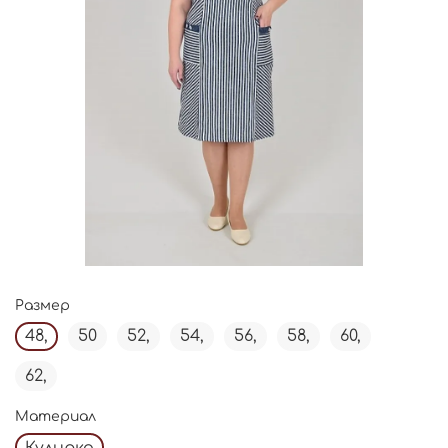
Размер
48,
50
52,
54,
56,
58,
60,
62,
Материал
Кулирка