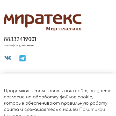
88332419001
телефон для связи
МЕНЮ МАГАЗИНА
Продолжая использовать наш сайт, вы даете
ИНФОРМАЦИЯ
согласие на обработку файлов cookie,
Политика
которые обеспечивают правильную работу
обработки
данных
сайта и соглашаетесь с нашей
Политикой
О МАГАЗИНЕ
безопасности