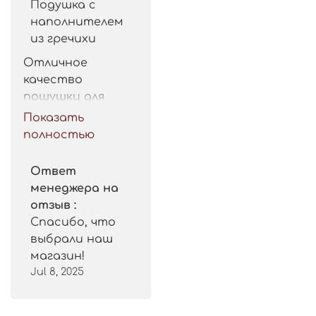
Подушка с
наполнителем
из гречихи
Отличное 
качество 
пошушки для 
такой цены. 
Показать
Рекомендую.
полностью
Ответ
менеджера на
отзыв :
Спасибо, что
выбрали наш
магазин!
Jul 8, 2025