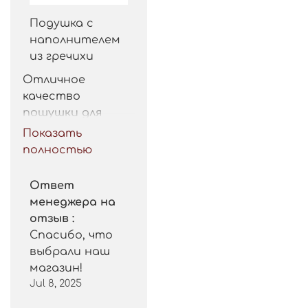
Подушка с
наполнителем
из гречихи
Отличное 
качество 
пошушки для 
такой цены. 
Показать
Рекомендую.
полностью
Ответ
менеджера на
отзыв :
Спасибо, что
выбрали наш
магазин!
Jul 8, 2025