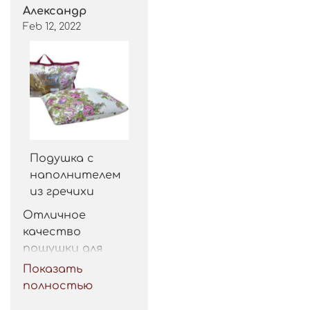
Александр
Feb 12, 2022
Подушка с
наполнителем
из гречихи
Отличное 
качество 
пошушки для 
такой цены. 
Показать
Рекомендую.
полностью