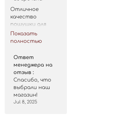
Отличное 
качество 
пошушки для 
такой цены. 
Показать
Рекомендую.
полностью
Ответ
менеджера на
отзыв :
Спасибо, что
выбрали наш
магазин!
Jul 8, 2025