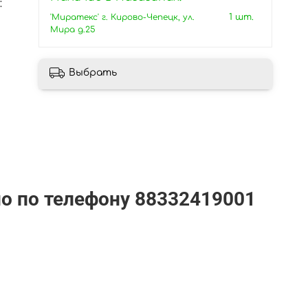
:
'Миратекс' г. Кирово-Чепецк, ул.
1 шт.
Мира д.25
Выбрать
но по телефону
88332419001