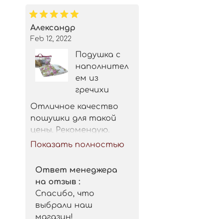
Александр
Feb 12, 2022
Подушка с
наполнител
ем из
гречихи
Отличное качество 
пошушки для такой 
цены. Рекомендую.
Показать полностью
Ответ менеджера
на отзыв :
Спасибо, что
выбрали наш
магазин!