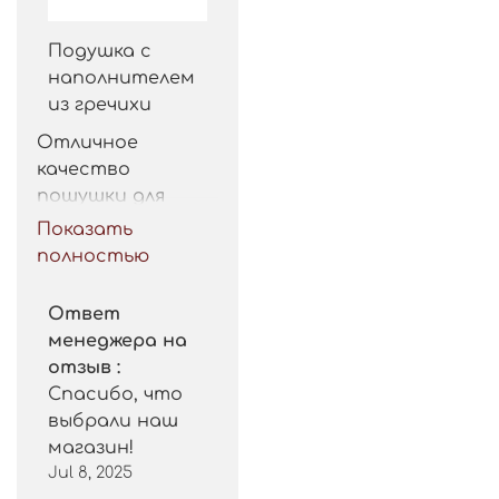
Подушка с
наполнителем
из гречихи
Отличное 
качество 
пошушки для 
такой цены. 
Показать
Рекомендую.
полностью
Ответ
менеджера на
отзыв :
Спасибо, что
выбрали наш
магазин!
Jul 8, 2025