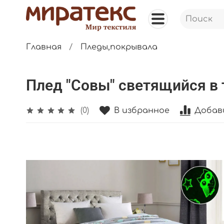
Главная
Пледы,покрывала
Плед "Совы" светящийся в
В избранное
Добав
(0)