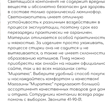
Светящийся компонент не содержит вредны
веществ и абсолютно безопасен для здоровья
в составе только органический люминофор.
Светонакопитель имеет отличную
устойчивость к различным воздействиям в
процессе эксплуатации, поэтому срок его
перезарядки практически не ограничен.
Материал отличается особой практичност
и мягкостью. За изделием просто ухаживать,
процессе стирки она не садится и не
вытягивается, а также не имеет склонности
образованию катышков. Плед можно
приобрести как онлайн на нашем официальн
сайте, так и во всех магазинах сети
"Миратекс". Выберите удобный способ покупк
и наслаждайтесь комфортом и качеством!
Магазины “Миратекс” предлагают большой
ассортимент качественных товаров для до
и отдыха. Сотрудники компании всегда рады
помочь с выбором. Звоните 41-90-01.