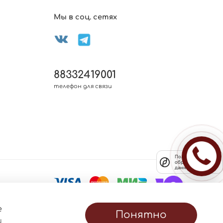
Мы в соц. сетях
88332419001
телефон для связи
Политика
обработки
данных
е
Понятно
и