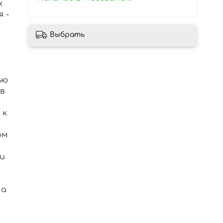
х
 -
Выбрать
ью
 в
 к
ом
и
ма