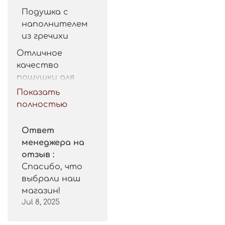
Подушка с
наполнителем
из гречихи
Отличное 
качество 
пошушки для 
такой цены. 
Показать
Рекомендую.
полностью
Ответ
менеджера на
отзыв :
Спасибо, что
выбрали наш
магазин!
Jul 8, 2025