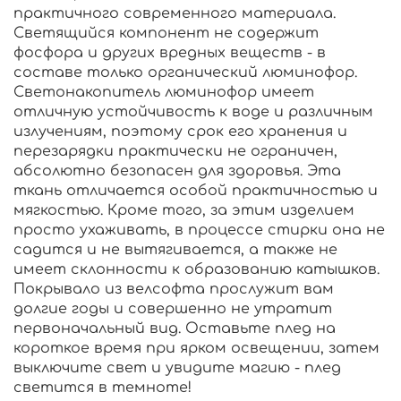
практичного современного материала.
Светящийся компонент не содержит
фосфора и других вредных веществ - в
составе только органический люминофор.
Светонакопитель люминофор имеет
отличную устойчивость к воде и различным
излучениям, поэтому срок его хранения и
перезарядки практически не ограничен,
абсолютно безопасен для здоровья. Эта
ткань отличается особой практичностью и
мягкостью. Кроме того, за этим изделием
просто ухаживать, в процессе стирки она не
садится и не вытягивается, а также не
имеет склонности к образованию катышков.
Покрывало из велсофта прослужит вам
долгие годы и совершенно не утратит
первоначальный вид. Оставьте плед на
короткое время при ярком освещении, затем
выключите свет и увидите магию - плед
светится в темноте!