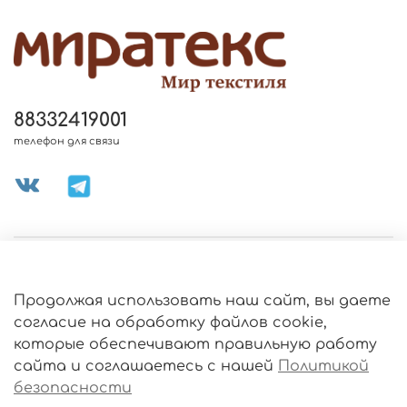
88332419001
телефон для связи
МЕНЮ МАГАЗИНА
Продолжая использовать наш сайт, вы даете
ИНФОРМАЦИЯ
согласие на обработку файлов cookie,
Политика
которые обеспечивают правильную работу
обработки
данных
сайта и соглашаетесь с нашей
Политикой
О МАГАЗИНЕ
безопасности