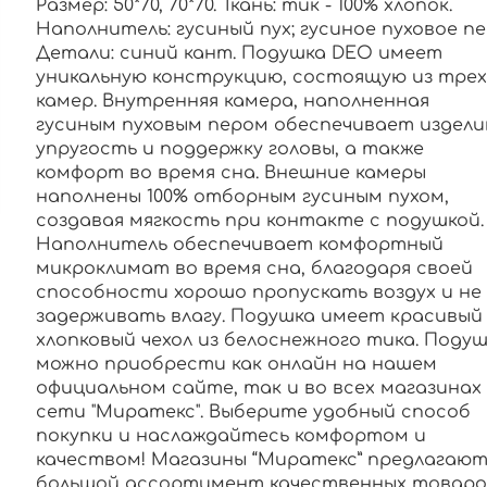
Размер: 50*70, 70*70. Ткань: тик - 100% хлопок.
Наполнитель: гусиный пух; гусиное пуховое пе
Детали: синий кант. Подушка DEO имеет
уникальную конструкцию, состоящую из трех
камер. Внутренняя камера, наполненная
гусиным пуховым пером обеспечивает издел
упругость и поддержку головы, а также
комфорт во время сна. Внешние камеры
наполнены 100% отборным гусиным пухом,
создавая мягкость при контакте с подушкой.
Наполнитель обеспечивает комфортный
микроклимат во время сна, благодаря своей
способности хорошо пропускать воздух и не
задерживать влагу. Подушка имеет красивый
хлопковый чехол из белоснежного тика. Подуш
можно приобрести как онлайн на нашем
официальном сайте, так и во всех магазинах
сети "Миратекс". Выберите удобный способ
покупки и наслаждайтесь комфортом и
качеством! Магазины “Миратекс” предлагаю
большой ассортимент качественных товаро