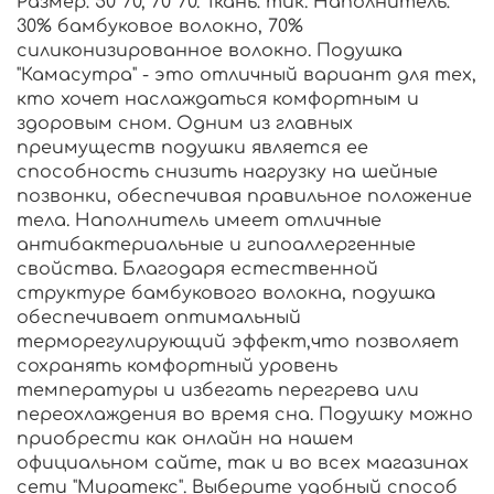
Размер: 50*70, 70*70. Ткань: тик. Наполнитель:
30% бамбуковое волокно, 70%
силиконизированное волокно. Подушка
"Камасутра" - это отличный вариант для тех,
кто хочет наслаждаться комфортным и
здоровым сном. Одним из главных
преимуществ подушки является ее
способность снизить нагрузку на шейные
позвонки, обеспечивая правильное положение
тела. Наполнитель имеет отличные
антибактериальные и гипоаллергенные
свойства. Благодаря естественной
структуре бамбукового волокна, подушка
обеспечивает оптимальный
терморегулирующий эффект,что позволяет
сохранять комфортный уровень
температуры и избегать перегрева или
переохлаждения во время сна. Подушку можно
приобрести как онлайн на нашем
официальном сайте, так и во всех магазинах
сети "Миратекс". Выберите удобный способ