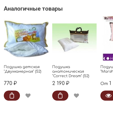
Аналогичные товары
Подушка детская
Подушка
Поду
"Двухкамерная" (52)
анатомическая
"Marsh
"Correct Dream" (52)
770 ₽
2 190 ₽
1
От