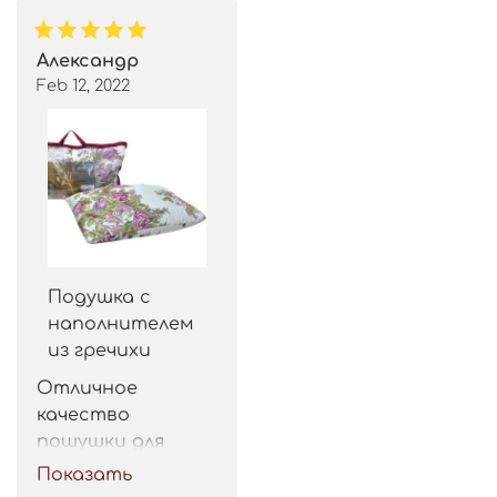
Александр
Feb 12, 2022
Подушка с
наполнителем
из гречихи
Отличное 
качество 
пошушки для 
такой цены. 
Показать
Рекомендую.