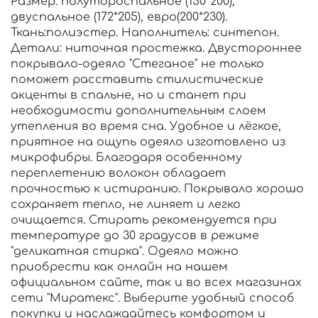
Размер: полутороспальное (150*200),
двуспальное (172*205), евро(200*230).
Ткань:полиэстер. Наполнитель: синтепон.
Детали: ниточная простежка. Двустороннее
покрывало-одеяло "Стеганое" не только
поможет расставить стилистические
акценты в спальне, но и станет при
необходимости дополнительным слоем
утепления во время сна. Удобное и лёгкое,
приятное на ощупь одеяло изготовлено из
микрофибры. Благодаря особенному
переплетению волокон обладает
прочностью к истиранию. Покрывало хорошо
сохраняет тепло, не линяет и легко
очищается. Стирать рекомендуется при
температуре до 30 градусов в режиме
"деликатная стирка". Одеяло можно
приобрести как онлайн на нашем
официальном сайте, так и во всех магазинах
сети "Миратекс". Выберите удобный способ
покупки и наслаждайтесь комфортом и