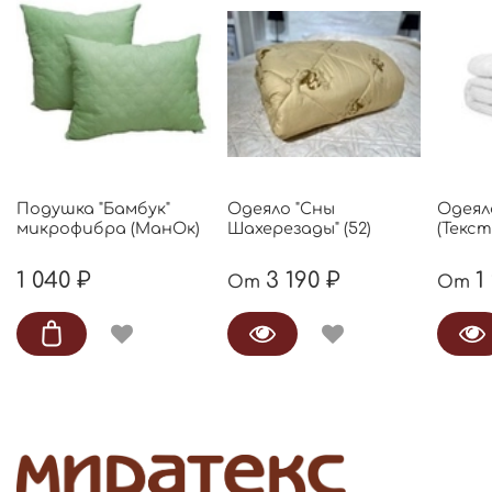
Подушка "Бамбук"
Одеяло "Сны
Одеял
микрофибра (МанОк)
Шахерезады" (52)
(Текс
1 040 ₽
3 190 ₽
1
От
От