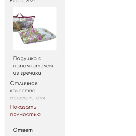
Feb 12, 2022
Подушка с
наполнителем
из гречихи
Отличное 
качество 
пошушки для 
такой цены. 
Показать
Рекомендую.
полностью
Ответ