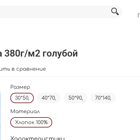
 380г/м2 голубой
ить в сравнение
Размер
30*50,
40*70,
50*90,
70*140,
Материал
Хлопок 100%
Характеристики