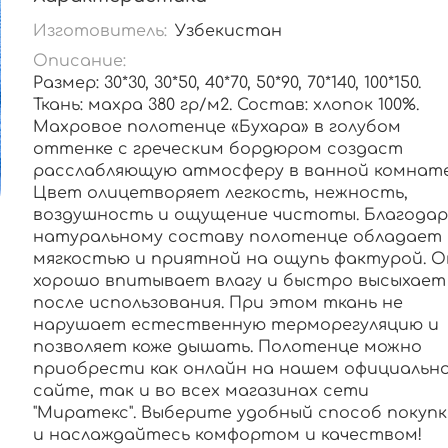
Изготовитель:
Узбекистан
Описание:
Размер: 30*30, 30*50, 40*70, 50*90, 70*140, 100*150.
Ткань: махра 380 гр/м2. Состав: хлопок 100%.
Махровое полотенце «Бухара» в голубом
оттенке с греческим бордюром создаст
расслабляющую атмосферу в ванной комнате
Цвет олицетворяет легкость, нежность,
воздушность и ощущение чистоты. Благодар
натуральному составу полотенце обладает
мягкостью и приятной на ощупь фактурой. О
хорошо впитывает влагу и быстро высыхает
после использования. При этом ткань не
нарушает естественную терморегуляцию и
позволяет коже дышать. Полотенце можно
приобрести как онлайн на нашем официальн
сайте, так и во всех магазинах сети
"Миратекс". Выберите удобный способ покупк
и наслаждайтесь комфортом и качеством!