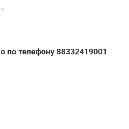
ма
но по телефону
88332419001