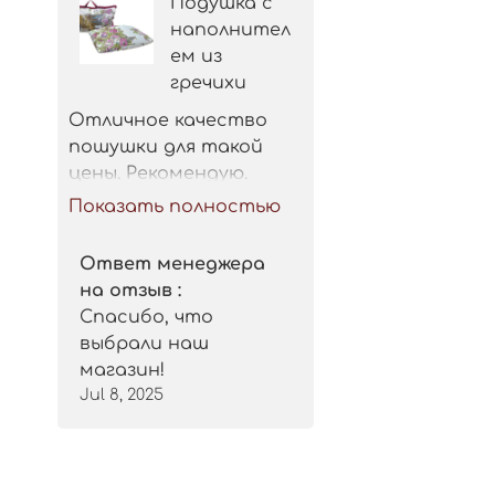
Подушка с
наполнител
ем из
гречихи
Отличное качество 
пошушки для такой 
цены. Рекомендую.
Показать полностью
Ответ менеджера
на отзыв :
Спасибо, что
выбрали наш
магазин!
Jul 8, 2025