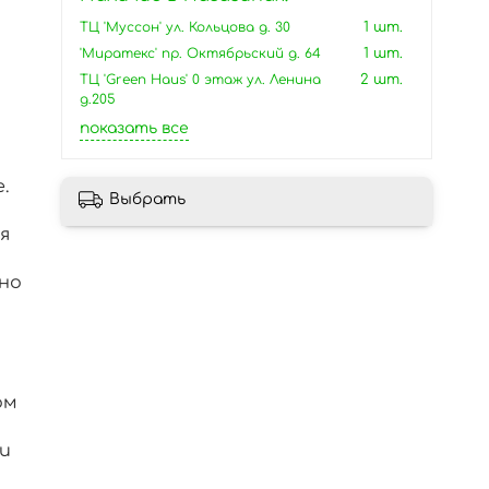
ТЦ 'Муссон' ул. Кольцова д. 30
1 шт.
'Миратекс' пр. Октябрьский д. 64
1 шт.
ТЦ 'Green Haus' 0 этаж ул. Ленина
2 шт.
д.205
показать все
.
Выбрать
я
но
ом
и