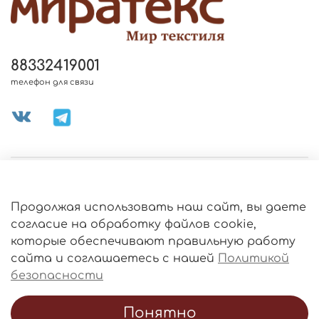
88332419001
телефон для связи
МЕНЮ МАГАЗИНА
Продолжая использовать наш сайт, вы даете
ИНФОРМАЦИЯ
согласие на обработку файлов cookie,
Политика
которые обеспечивают правильную работу
обработки
данных
сайта и соглашаетесь с нашей
Политикой
О МАГАЗИНЕ
безопасности
Понятно