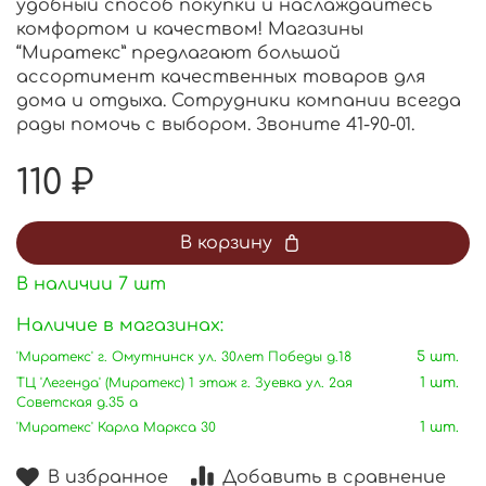
удобный способ покупки и наслаждайтесь
комфортом и качеством! Магазины
“Миратекс” предлагают большой
ассортимент качественных товаров для
дома и отдыха. Сотрудники компании всегда
рады помочь с выбором. Звоните 41-90-01.
110 ₽
В корзину
В наличии
7
шт
Наличие в магазинах:
'Миратекс' г. Омутнинск ул. 30лет Победы д.18
5 шт.
ТЦ 'Легенда' (Миратекс) 1 этаж г. Зуевка ул. 2ая
1 шт.
Советская д.35 а
'Миратекс' Карла Маркса 30
1 шт.
В избранное
Добавить в сравнение