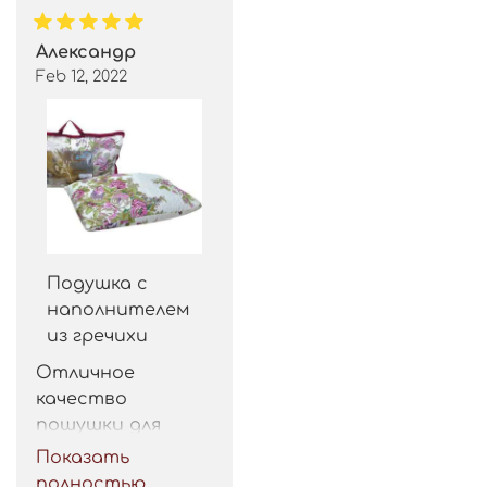
Александр
Feb 12, 2022
Подушка с
наполнителем
из гречихи
Отличное 
качество 
пошушки для 
такой цены. 
Показать
Рекомендую.
полностью