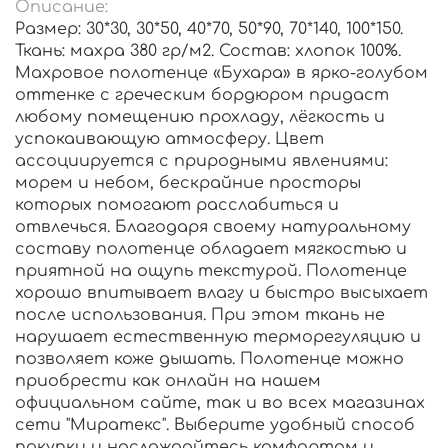
Описание:
Размер: 30*30, 30*50, 40*70, 50*90, 70*140, 100*150.
Ткань: махра 380 гр/м2. Состав: хлопок 100%.
Махровое полотенце «Бухара» в ярко-голубом
оттенке с греческим бордюром придаст
любому помещению прохладу, лёгкость и
успокаивающую атмосферу. Цвет
ассоциируется с природными явлениями:
морем и небом, бескрайние просторы
которых помогают расслабиться и
отвлечься. Благодаря своему натуральному
составу полотенце обладает мягкостью и
приятной на ощупь текстурой. Полотенце
хорошо впитывает влагу и быстро высыхает
после использования. При этом ткань не
нарушает естественную терморегуляцию и
позволяет коже дышать. Полотенце можно
приобрести как онлайн на нашем
официальном сайте, так и во всех магазинах
сети "Миратекс". Выберите удобный способ
покупки и наслаждайтесь комфортом и