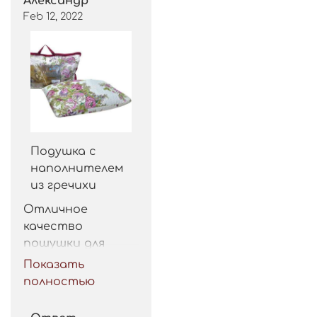
Александр
Feb 12, 2022
Подушка с
наполнителем
из гречихи
Отличное 
качество 
пошушки для 
такой цены. 
Показать
Рекомендую.
полностью