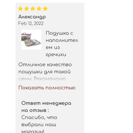
Александр
Feb 12, 2022
Подушка с
наполнител
ем из
гречихи
Отличное качество 
пошушки для такой 
цены. Рекомендую.
Показать полностью
Ответ менеджера
на отзыв :
Спасибо, что
выбрали наш
магазин!