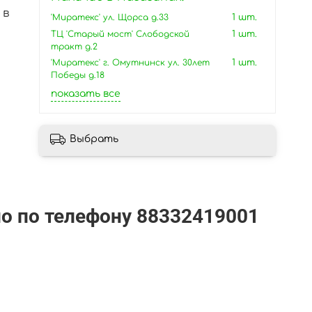
 в
'Миратекс' ул. Щорса д.33
1 шт.
ТЦ 'Старый мост' Слободской
1 шт.
тракт д.2
'Миратекс' г. Омутнинск ул. 30лет
1 шт.
Победы д.18
показать все
Выбрать
но по телефону
88332419001