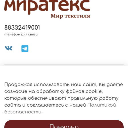
88332419001
телефон для связи
МЕНЮ МАГАЗИНА
Продолжая использовать наш сайт, вы даете
ИНФОРМАЦИЯ
согласие на обработку файлов cookie,
Политика
которые обеспечивают правильную работу
обработки
данных
сайта и соглашаетесь с нашей
Политикой
О МАГАЗИНЕ
безопасности
Понятно