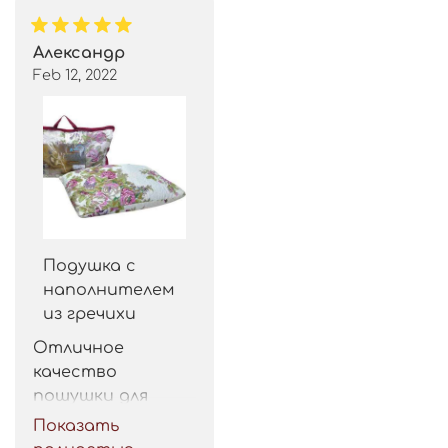
Александр
Feb 12, 2022
Подушка с
наполнителем
из гречихи
Отличное 
качество 
пошушки для 
такой цены. 
Показать
Рекомендую.