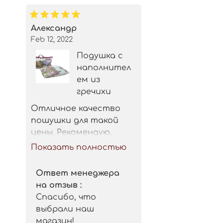
Александр
Feb 12, 2022
Подушка с
наполнител
ем из
гречихи
Отличное качество 
пошушки для такой 
цены. Рекомендую.
Показать полностью
Ответ менеджера
на отзыв :
Спасибо, что
выбрали наш
магазин!