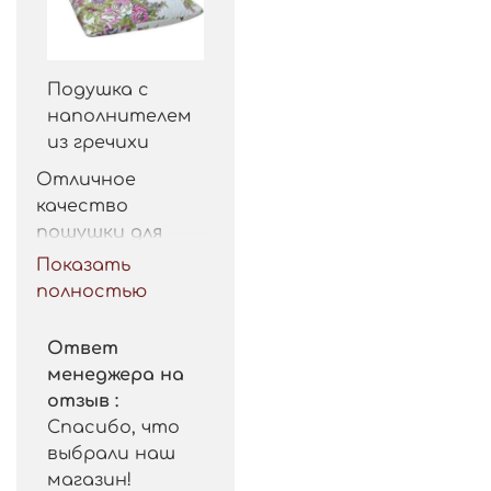
Подушка с
наполнителем
из гречихи
Отличное 
качество 
пошушки для 
такой цены. 
Показать
Рекомендую.
полностью
Ответ
менеджера на
отзыв :
Спасибо, что
выбрали наш
магазин!