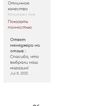
Отличное 
качество 
пошушки для 
такой цены. 
Показать
Рекомендую.
полностью
Ответ
менеджера на
отзыв :
Спасибо, что
выбрали наш
магазин!
Jul 8, 2025